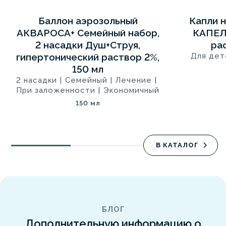
Баллон аэрозольный
Капли 
5
5
СИНЯЯ 2+
АКВАРОСА+ Семейный набор,
КАПЕЛ
2 насадки Душ+Струя,
рас
гипертонический раствор 2%,
Для дет
150 мл
2 насадки
|
Семейный
|
Лечение
|
При заложенности
|
Экономичный
150 мл
В КАТАЛОГ
БЛОГ
Дополнительную информацию о