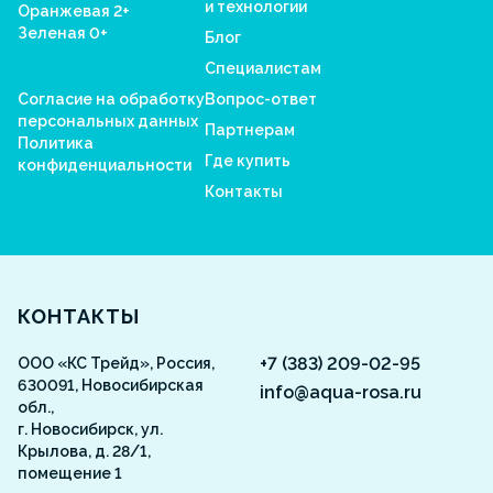
и технологии
Оранжевая 2+
Зеленая 0+
Блог
Специалистам
Согласие на обработку
Вопрос-ответ
персональных данных
Партнерам
Политика
Где купить
конфиденциальности
Контакты
Aquarosa
КОНТАКТЫ
+7 (383) 209-02-95
ООО «КС Трейд», Россия,
630091, Новосибирская
info@aqua-rosa.ru
обл.,
г. Новосибирск, ул.
Крылова, д. 28/1,
помещение 1