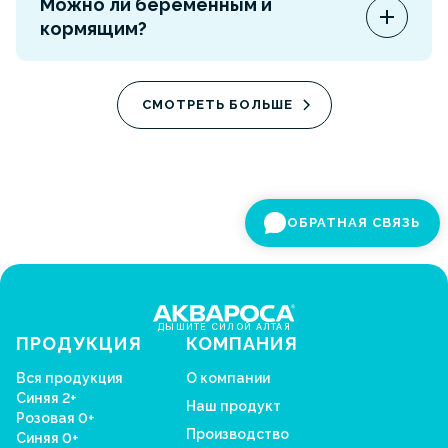
Можно ли беременным и
аллергены со слизистой. 0,9% подходит для
кормящим?
регулярного очищения, 2% — при заложенности
по инструкции.
Перед применением ориентируйтесь на
инструкцию к конкретному продукту. При
СМОТРЕТЬ БОЛЬШЕ
сомнениях лучше проконсультироваться со
специалистом.
ОБРАТНАЯ СВЯЗЬ
ДЫШИТЕ СИЛОЙ АЛТАЯ
ПРОДУКЦИЯ
КОМПАНИЯ
Вся продукция
О компании
Синяя 2+
Наш продукт
Розовая 0+
Производство
Синяя 0+