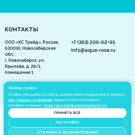
Aquarosa
КОНТАКТЫ
+7 (383) 209-02-95
ООО «КС Трейд», Россия,
630091, Новосибирская
info@aqua-rosa.ru
обл.,
г. Новосибирск, ул.
Крылова, д. 28/1,
помещение 1
ВКонтакте
Файлы cookie
Cookie для работы сайта, аналитики и маркетинга. Можно
настроить категории
, принять или отклонить
необязательные.
Политика конфиденциальности
.
©
2001
-2026
Aquarosa
Все права защищены
ПРИНЯТЬ ВСЕ
Настройки cookie
НАСТРОЙКИ
Сделано в
ОТКЛОНИТЬ НЕОБЯЗАТЕЛЬНЫЕ
ИМЕЮТСЯ ПРОТИВОПОКАЗАНИЯ. НЕОБХОДИМО ПРОКОНСУЛЬТИРОВАТЬСЯ