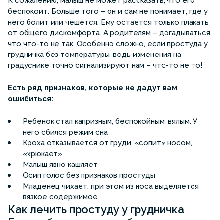
К сожалению, малыш не может рассказать, что его
беспокоит. Больше того – он и сам не понимает, где у
него болит или чешется. Ему остается только плакать
от общего дискомфорта. А родителям – догадываться,
что что-то не так. Особенно сложно, если простуда у
грудничка без температуры, ведь изменения на
градуснике точно сигнализируют нам – что-то не то!
Есть ряд признаков, которые не дадут вам
ошибиться:
Ребенок стал капризным, беспокойным, вялым. У
него сбился режим сна
Кроха отказывается от груди, «сопит» носом,
«хрюкает»
Малыш явно кашляет
Осип голос без признаков простуды
Младенец чихает, при этом из носа выделяется
вязкое содержимое
Как лечить простуду у грудничка