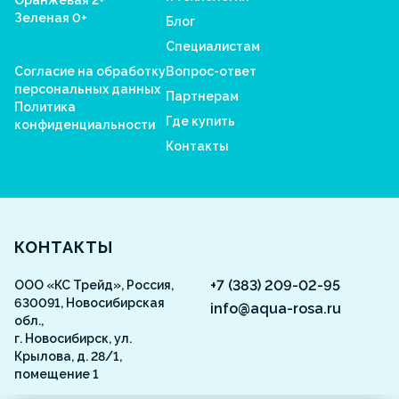
Оранжевая 2+
Зеленая 0+
Блог
Специалистам
Согласие на обработку
Вопрос-ответ
персональных данных
Партнерам
Политика
Где купить
конфиденциальности
Контакты
Aquarosa
КОНТАКТЫ
+7 (383) 209-02-95
ООО «КС Трейд», Россия,
630091, Новосибирская
info@aqua-rosa.ru
обл.,
г. Новосибирск, ул.
Крылова, д. 28/1,
помещение 1