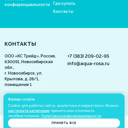
Где купить
конфиденциальности
Контакты
Aquarosa
КОНТАКТЫ
+7 (383) 209-02-95
ООО «КС Трейд», Россия,
630091, Новосибирская
info@aqua-rosa.ru
обл.,
г. Новосибирск, ул.
Крылова, д. 28/1,
помещение 1
ВКонтакте
Файлы cookie
Cookie для работы сайта, аналитики и маркетинга. Можно
настроить категории
, принять или отклонить
необязательные.
Политика конфиденциальности
.
©
2001
-2026
Aquarosa
Все права защищены
ПРИНЯТЬ ВСЕ