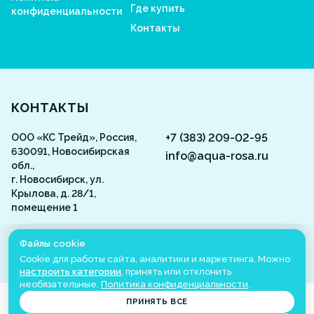
Где купить
конфиденциальности
Контакты
Aquarosa
КОНТАКТЫ
+7 (383) 209-02-95
ООО «КС Трейд», Россия,
630091, Новосибирская
info@aqua-rosa.ru
обл.,
г. Новосибирск, ул.
Крылова, д. 28/1,
помещение 1
ВКонтакте
Файлы cookie
Cookie для работы сайта, аналитики и маркетинга. Можно
настроить категории
, принять или отклонить
необязательные.
Политика конфиденциальности
.
©
2001
-2026
Aquarosa
Все права защищены
ПРИНЯТЬ ВСЕ