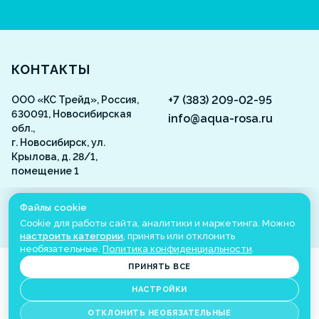
Aquarosa
КОНТАКТЫ
+7 (383) 209-02-95
ООО «КС Трейд», Россия,
630091, Новосибирская
info@aqua-rosa.ru
обл.,
г. Новосибирск, ул.
Крылова, д. 28/1,
помещение 1
ВКонтакте
Файлы cookie
Cookie для работы сайта, аналитики и маркетинга. Можно
настроить категории
, принять или отклонить
необязательные.
Политика конфиденциальности
.
©
2001
-2026
Aquarosa
Все права защищены
ПРИНЯТЬ ВСЕ
Настройки cookie
НАСТРОЙКИ
Сделано в
ОТКЛОНИТЬ НЕОБЯЗАТЕЛЬНЫЕ
ИМЕЮТСЯ ПРОТИВОПОКАЗАНИЯ. НЕОБХОДИМО ПРОКОНСУЛЬТИРОВАТЬСЯ