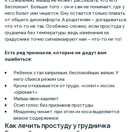
К сожалению, малыш не может рассказать, что его
беспокоит. Больше того – он и сам не понимает, где у
него болит или чешется. Ему остается только плакать
от общего дискомфорта. А родителям – догадываться,
что что-то не так. Особенно сложно, если простуда у
грудничка без температуры, ведь изменения на
градуснике точно сигнализируют нам – что-то не то!
Есть ряд признаков, которые не дадут вам
ошибиться:
Ребенок стал капризным, беспокойным, вялым. У
него сбился режим сна
Кроха отказывается от груди, «сопит» носом,
«хрюкает»
Малыш явно кашляет
Осип голос без признаков простуды
Младенец чихает, при этом из носа выделяется
вязкое содержимое
Как лечить простуду у грудничка