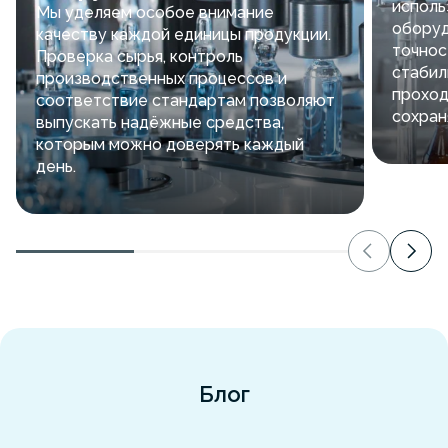
исполь
Мы уделяем особое внимание
оборуд
качеству каждой единицы продукции.
точнос
Проверка сырья, контроль
стабил
производственных процессов и
проход
соответствие стандартам позволяют
сохран
выпускать надёжные средства,
которым можно доверять каждый
день.
Блог