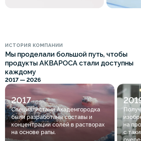
ИСТОРИЯ КОМПАНИИ
Мы проделали большой путь, чтобы
продукты АКВАРОСА стали доступны
каждому
2017 — 2026
2017
201
Специалистами Академгородка
Получ
были разработаны составы и
изобр
концентрации солей в растворах
на пр
на основе рапы.
с так
очере