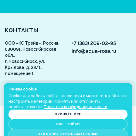
Aquarosa
КОНТАКТЫ
+7 (383) 209-02-95
ООО «КС Трейд», Россия,
630091, Новосибирская
info@aqua-rosa.ru
обл.,
г. Новосибирск, ул.
Крылова, д. 28/1,
помещение 1
ВКонтакте
Файлы cookie
Cookie для работы сайта, аналитики и маркетинга. Можно
настроить категории
, принять или отклонить
необязательные.
Политика конфиденциальности
.
©
2001
-2026
Aquarosa
Все права защищены
ПРИНЯТЬ ВСЕ
Настройки cookie
НАСТРОЙКИ
Сделано в
ОТКЛОНИТЬ НЕОБЯЗАТЕЛЬНЫЕ
ИМЕЮТСЯ ПРОТИВОПОКАЗАНИЯ. НЕОБХОДИМО ПРОКОНСУЛЬТИРОВАТЬСЯ