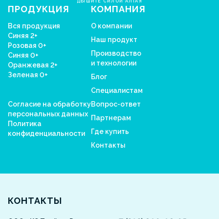
ДЫШИТЕ СИЛОЙ АЛТАЯ
ПРОДУКЦИЯ
КОМПАНИЯ
Вся продукция
О компании
Синяя 2+
Наш продукт
Розовая 0+
Производство
Синяя 0+
и технологии
Оранжевая 2+
Зеленая 0+
Блог
Специалистам
Согласие на обработку
Вопрос-ответ
персональных данных
Партнерам
Политика
Где купить
конфиденциальности
Контакты
Aquarosa
КОНТАКТЫ