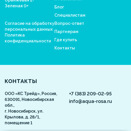
Оранжевая 2+
Зеленая 0+
Блог
Специалистам
Согласие на обработку
Вопрос-ответ
персональных данных
Партнерам
Политика
Где купить
конфиденциальности
Контакты
Aquarosa
КОНТАКТЫ
+7 (383) 209-02-95
ООО «КС Трейд», Россия,
630091, Новосибирская
info@aqua-rosa.ru
обл.,
г. Новосибирск, ул.
Крылова, д. 28/1,
помещение 1