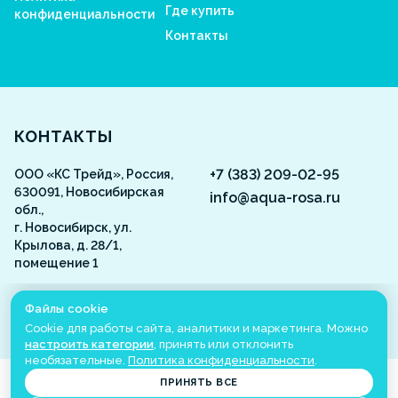
Где купить
конфиденциальности
Контакты
Aquarosa
КОНТАКТЫ
+7 (383) 209-02-95
ООО «КС Трейд», Россия,
630091, Новосибирская
info@aqua-rosa.ru
обл.,
г. Новосибирск, ул.
Крылова, д. 28/1,
помещение 1
ВКонтакте
Файлы cookie
Cookie для работы сайта, аналитики и маркетинга. Можно
настроить категории
, принять или отклонить
необязательные.
Политика конфиденциальности
.
©
2001
-2026
Aquarosa
Все права защищены
ПРИНЯТЬ ВСЕ