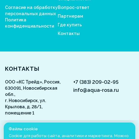
Согласие на обработку
Вопрос-ответ
персональных данных
Партнерам
Политика
Где купить
конфиденциальности
Контакты
Aquarosa
КОНТАКТЫ
+7 (383) 209-02-95
ООО «КС Трейд», Россия,
630091, Новосибирская
info@aqua-rosa.ru
обл.,
г. Новосибирск, ул.
Крылова, д. 28/1,
помещение 1
ВКонтакте
Файлы cookie
Cookie для работы сайта, аналитики и маркетинга. Можно