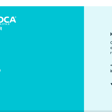
АЛТАЯ
Я
о
м