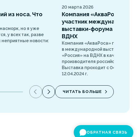
20 марта 2026
й из носа. Что
Компания «АкваРоса» –
участник международной
выставки-форума «Россия
 насморк, но я уже
я, у всех так, разве
ВДНХ
ас неприятные новости:
Компания «АкваРоса» принимает
в международной выставке-фор
«Россия» на ВДНХ в качестве
производителя российских препа
Выставка проходит с 04.11. 2023 г.
12.04.2024 г.
ЧИТАТЬ БОЛЬШЕ
ОБРАТНАЯ СВЯЗЬ