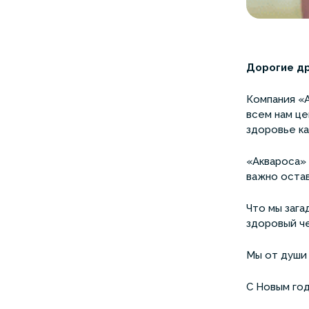
Дорогие др
Компания «А
всем нам це
здоровье к
«Аквароса» 
важно остав
Что мы зага
здоровый че
Мы от души 
С Новым год