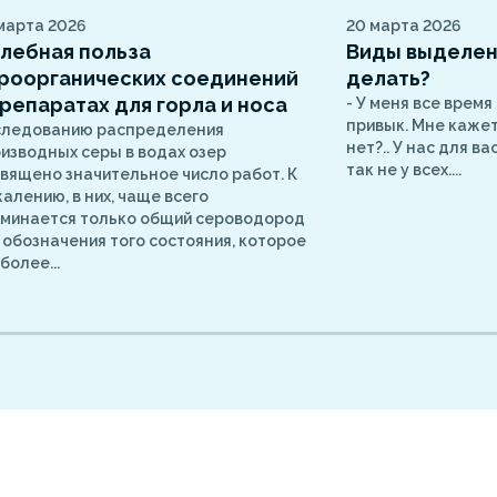
марта 2026
20 марта 2026
лебная польза
Виды выделени
роорганических соединений
делать?
препаратах для горла и носа
- У меня все время
привык. Мне кажетс
следованию распределения
нет?.. У нас для в
изводных серы в водах озер
так не у всех....
вящено значительное число работ. К
алению, в них, чаще всего
минается только общий сероводород
 обозначения того состояния, которое
более...