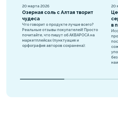
20 марта 2026
20 
Озерная соль с Алтая творит
Це
чудеса
се
в 
Что говорит о продукте лучше всего?
Реальные отзывы покупателей! Просто
Ис
почитайте, что пишут об АКВАРОСА на
про
маркетплейсах (пунктуация и
пос
орфография авторов сохранена):
сож
упо
без
наи