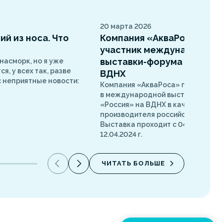
20 марта 2026
й из носа. Что
Компания «АкваРоса» –
участник международной
выставки-форума «Россия
 насморк, но я уже
я, у всех так, разве
ВДНХ
ас неприятные новости:
Компания «АкваРоса» принимает
в международной выставке-фор
«Россия» на ВДНХ в качестве
производителя российских препа
Выставка проходит с 04.11. 2023 г.
12.04.2024 г.
ЧИТАТЬ БОЛЬШЕ