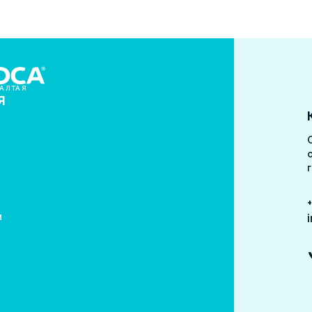
АЛТАЯ
Я
о
м