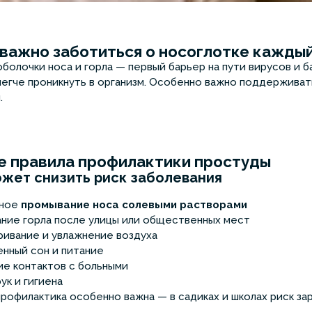
важно заботиться о носоглотке кажды
болочки носа и горла — первый барьер на пути вирусов и б
легче проникнуть в организм. Особенно важно поддержива
.
 правила профилактики простуды
ожет снизить риск заболевания
рное
промывание носа солевыми растворами
ние горла после улицы или общественных мест
ивание и увлажнение воздуха
нный сон и питание
е контактов с больными
ук и гигиена
профилактика особенно важна — в садиках и школах риск за