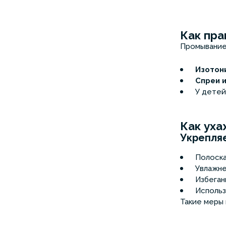
Как пра
Промывание
Изотон
Спреи и
У детей
Как уха
Укрепля
Полоска
Увлажн
Избеган
Использ
Такие меры