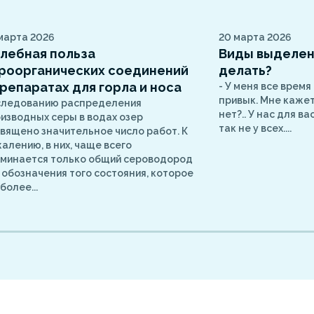
марта 2026
20 марта 2026
лебная польза
Виды выделени
роорганических соединений
делать?
препаратах для горла и носа
- У меня все время
привык. Мне кажетс
следованию распределения
нет?.. У нас для в
изводных серы в водах озер
так не у всех....
вящено значительное число работ. К
алению, в них, чаще всего
минается только общий сероводород
 обозначения того состояния, которое
более...