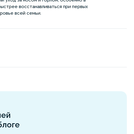
й уход за носом и горлом, особенно в
 быстрее восстанавливаться при первых
ровье всей семьи.
шей
блоге