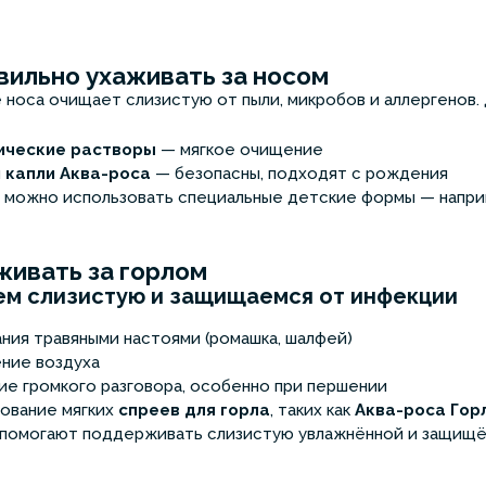
вильно ухаживать за носом
 носа очищает слизистую от пыли, микробов и аллергенов.
ические растворы
— мягкое очищение
 капли Аква-роса
— безопасны, подходят с рождения
 можно использовать специальные детские формы — напр
живать за горлом
ем слизистую и защищаемся от инфекции
ния травяными настоями (ромашка, шалфей)
ение воздуха
ие громкого разговора, особенно при першении
ование мягких
спреев для горла
, таких как
Аква-роса Гор
 помогают поддерживать слизистую увлажнённой и защищё