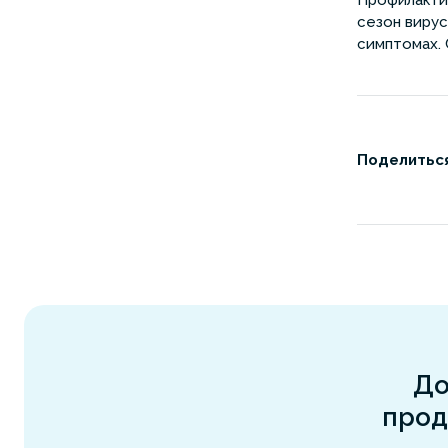
Профилактик
сезон вирус
симптомах.
Поделиться
До
прод