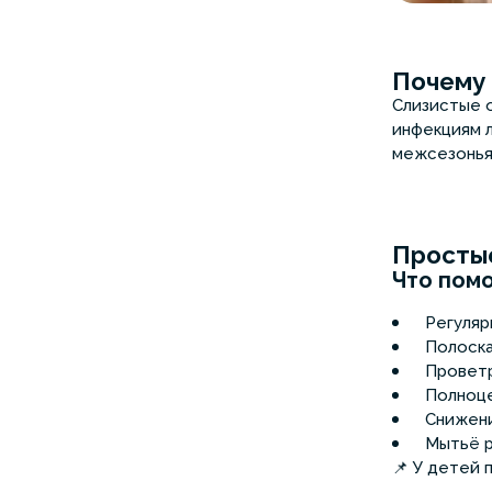
Почему 
Слизистые о
инфекциям 
межсезонья
Простые
Что пом
Регуля
Полоска
Проветр
Полноце
Снижени
Мытьё р
📌 У детей 