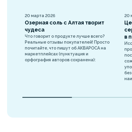
20 марта 2026
20 
Озерная соль с Алтая творит
Це
чудеса
се
в 
Что говорит о продукте лучше всего?
Реальные отзывы покупателей! Просто
Ис
почитайте, что пишут об АКВАРОСА на
про
маркетплейсах (пунктуация и
пос
орфография авторов сохранена):
сож
упо
без
наи