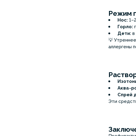
Режим п
Нос:
1–2
Горло:
п
Дети:
в 
💡 Утреннее
аллергены п
Раствор
Изотон
Аква-р
Спрей 
Эти средст
Заключ