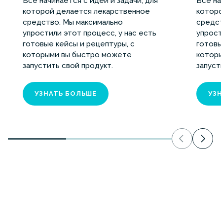
Всё начинается с идеи и задачи, для
Всё на
которой делается лекарственное
котор
средство. Мы максимально
средс
упростили этот процесс, у нас есть
упрост
готовые кейсы и рецептуры, с
готовы
которыми вы быстро можете
котор
запустить свой продукт.
запуст
УЗНАТЬ БОЛЬШЕ
УЗ