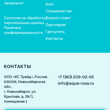
Зеленая 0+
Блог
Специалистам
Согласие на обработку
Вопрос-ответ
персональных данных
Партнерам
Политика
Где купить
конфиденциальности
Контакты
Aquarosa
КОНТАКТЫ
+7 (383) 209-02-95
ООО «КС Трейд», Россия,
630091, Новосибирская
info@aqua-rosa.ru
обл.,
г. Новосибирск, ул.
Крылова, д. 28/1,
помещение 1