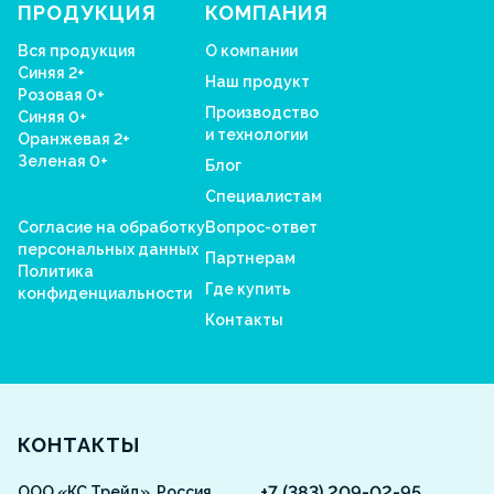
ПРОДУКЦИЯ
КОМПАНИЯ
Вся продукция
О компании
Синяя 2+
Наш продукт
Розовая 0+
Производство
Синяя 0+
и технологии
Оранжевая 2+
Зеленая 0+
Блог
Специалистам
Согласие на обработку
Вопрос-ответ
персональных данных
Партнерам
Политика
Где купить
конфиденциальности
Контакты
Aquarosa
КОНТАКТЫ
+7 (383) 209-02-95
ООО «КС Трейд», Россия,