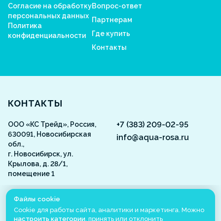
Согласие на обработку
Вопрос-ответ
персональных данных
Партнерам
Политика
Где купить
конфиденциальности
Контакты
Aquarosa
КОНТАКТЫ
+7 (383) 209-02-95
ООО «КС Трейд», Россия,
630091, Новосибирская
info@aqua-rosa.ru
обл.,
г. Новосибирск, ул.
Крылова, д. 28/1,
помещение 1
ВКонтакте
Файлы cookie
Cookie для работы сайта, аналитики и маркетинга. Можно
настроить категории
, принять или отклонить