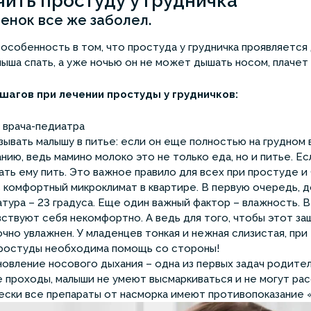
чить простуду у грудничка
енок все же заболел.
особенность в том, что простуда у грудничка проявляется
ыша спать, а уже ночью он не может дышать носом, плачет 
шагов при лечении простуды у грудничков:
 врача-педиатра
зывать малышу в питье: если он еще полностью на грудном 
нию, ведь мамино молоко это не только еда, но и питье. Ес
ать ему пить. Это важное правило для всех при простуде и
 комфортный микроклимат в квартире. В первую очередь, д
тура – 23 градуса. Еще один важный фактор – влажность. В
вствуют себя некомфортно. А ведь для того, чтобы этот з
чно увлажнен. У младенцев тонкая и нежная слизистая, при
ростуды необходима помощь со стороны!
овление носового дыхания – одна из первых задач родителе
 проходы, малыши не умеют высмаркиваться и не могут рас
ески все препараты от насморка имеют противопоказание «