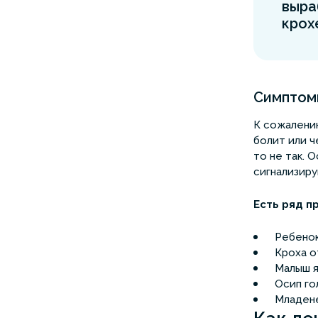
выра
крох
Симптомы
К сожалению
болит или ч
то не так. 
сигнализиру
Есть ряд п
Ребенок
Кроха о
Малыш я
Осип го
Младене