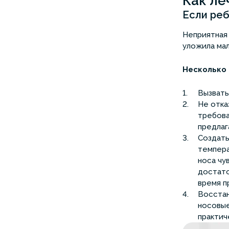
Как ле
Если реб
Неприятная 
уложила мал
Несколько 
Вызвать
Не отка
требова
предлаг
Создать
темпера
носа чу
достато
время п
Восстан
носовые
практич