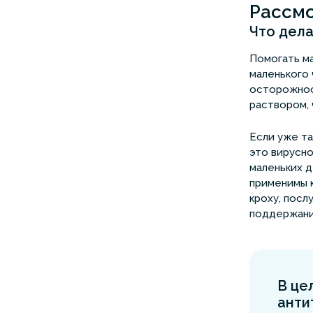
Рассмо
Что дела
Помогать ма
маленького 
осторожност
раствором, 
Если уже та
это вирусно
маленьких 
применимы к
кроху, посл
поддержани
В це
анти