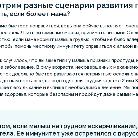
трим разные сценарии развития 
ть, если болеет мама?
ме быстрее поправиться, ведь она сейчас выполняет очен
человека! Пить витаминные морсы, принимать витамин С в 
ью, если мама кормит малыша грудью, чтобы не было алле
чтобы помочь местному иммунитету справиться с атакой в
к случилось, что вы заметили у малыша признаки простуды, 
е заболевание. В силу возраста, несовершенных механизмо
деток довольно быстро развиваются неприятные осложнени
 деткам постарше, не подходят для грудничка даже 2 или
ушает его дыхание и выпишет необходимое лечение. Мы по
я здоровья, которые безопасны и подойдут даже самым ма
лом, если малыш на грудном вскармливании,
тела. Ее иммунитет уже встретился с вирусо