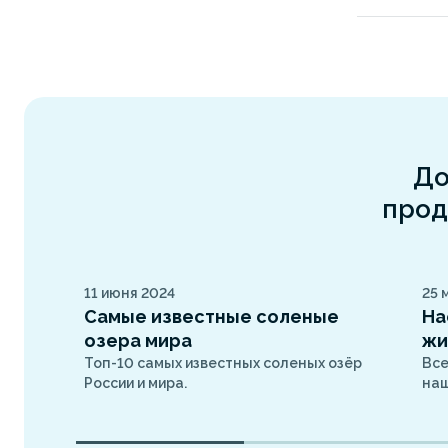
До
прод
11 июня 2024
25 
Самые известные соленые
На
озера мира
жи
Топ-10 самых известных соленых озёр
Все
России и мира.
наш