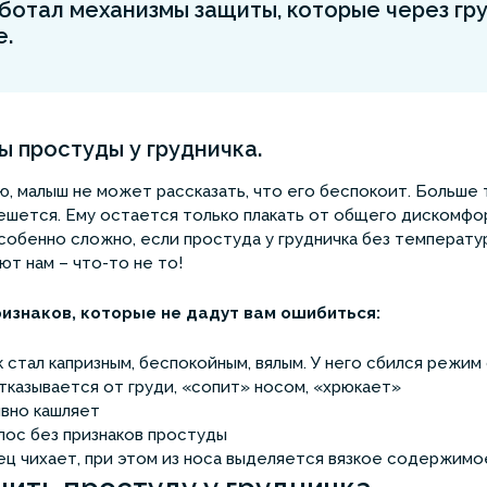
ботал механизмы защиты, которые через г
е.
 простуды у грудничка.
, малыш не может рассказать, что его беспокоит. Больше то
ешется. Ему остается только плакать от общего дискомфор
Особенно сложно, если простуда у грудничка без температу
ют нам – что-то не то!
ризнаков, которые не дадут вам ошибиться:
 стал капризным, беспокойным, вялым. У него сбился режим
тказывается от груди, «сопит» носом, «хрюкает»
вно кашляет
лос без признаков простуды
ц чихает, при этом из носа выделяется вязкое содержимо