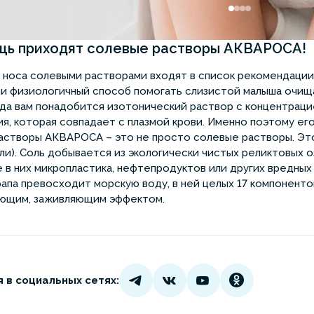
щь приходят солевые растворы АКВАРОСА!
носа солевыми растворами входят в список рекомендации 
и физиологичный способ помогать слизистой малыша очища
да вам понадобится изотонический раствор с концентраци
я, которая совпадает с плазмой крови. Именно поэтому е
Растворы АКВАРОСА – это не просто солевые растворы. Эт
ли). Соль добывается из экологически чистых реликтовых 
 в них микропластика, нефтепродуктов или других вредны
апа превосходит морскую воду, в ней целых 17 компоненто
ющим, заживляющим эффектом.
 в социальных сетях: