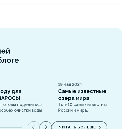
шей
блоге
19 мая 2024
воду для
Самые известные солены
КВАРОСЫ
озера мира
 готовы поделиться
Топ-10 самых известных соленых
собах очистки воды.
России и мира.
ЧИТАТЬ БОЛЬШЕ