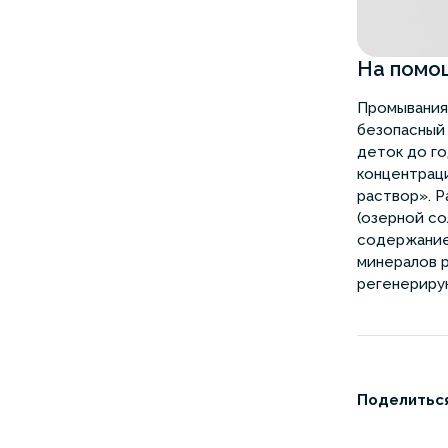
На помо
Промывания 
безопасный 
деток до го
концентраци
раствор». 
(озерной со
содержание
минералов р
регенериру
Поделиться