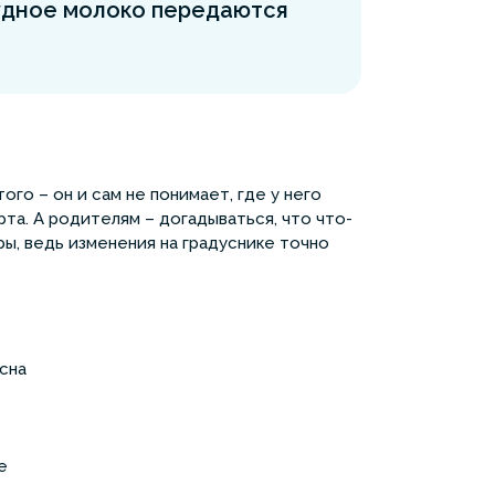
рудное молоко передаются
го – он и сам не понимает, где у него
та. А родителям – догадываться, что что-
ры, ведь изменения на градуснике точно
 сна
е