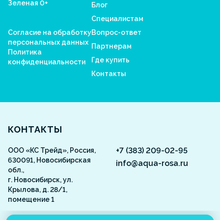
Зеленая 0+
Блог
Специалистам
Согласие на обработку
Вопрос-ответ
персональных данных
Партнерам
Политика
Где купить
конфиденциальности
Контакты
Aquarosa
КОНТАКТЫ
+7 (383) 209-02-95
ООО «КС Трейд», Россия,
630091, Новосибирская
info@aqua-rosa.ru
обл.,
г. Новосибирск, ул.
Крылова, д. 28/1,
помещение 1