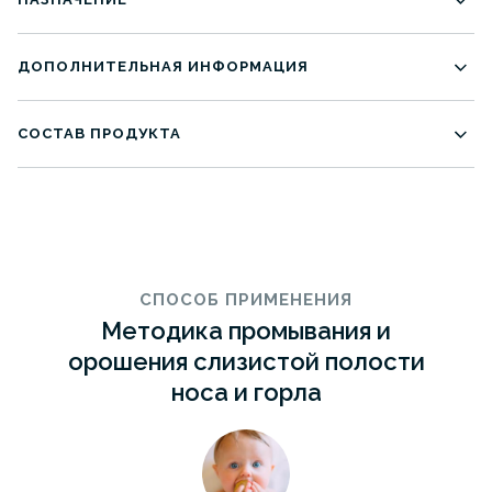
дискомфорт слизистой полости рта;
ежедневная гигиена полости рта и гортани;
ежедневная гигиена полости рта и гортани;
ДОПОЛНИТЕЛЬНАЯ ИНФОРМАЦИЯ
профилактическая поддержка в сезон ОРВИ;
Срок годности:
24 мес.
СОСТАВ ПРОДУКТА
Вода очищенная — 99,1%, концентрат рапы
реликтовых солёных озёр Алтая — 0,9%. Патент РФ
№ 2637438. Не содержит консервантов.
СПОСОБ ПРИМЕНЕНИЯ
Методика промывания и
орошения слизистой полости
носа и горла