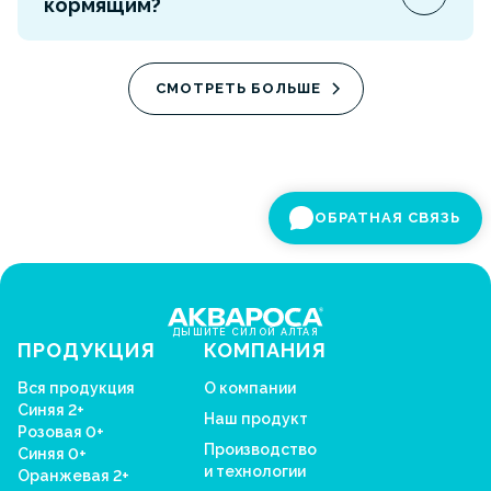
кормящим?
регулярного очищения, 2% — при заложенности
по инструкции.
Перед применением ориентируйтесь на
инструкцию к конкретному продукту. При
СМОТРЕТЬ БОЛЬШЕ
сомнениях лучше проконсультироваться со
специалистом.
ОБРАТНАЯ СВЯЗЬ
ДЫШИТЕ СИЛОЙ АЛТАЯ
ПРОДУКЦИЯ
КОМПАНИЯ
Вся продукция
О компании
Синяя 2+
Наш продукт
Розовая 0+
Производство
Синяя 0+
и технологии
Оранжевая 2+