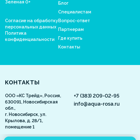
Зеленая 0+
Блог
Специалистам
Согласие на обработку
Вопрос-ответ
персональных данных
Партнерам
Политика
Где купить
конфиденциальности
Контакты
Aquarosa
КОНТАКТЫ
+7 (383) 209-02-95
ООО «КС Трейд», Россия,
630091, Новосибирская
info@aqua-rosa.ru
обл.,
г. Новосибирск, ул.
Крылова, д. 28/1,
помещение 1