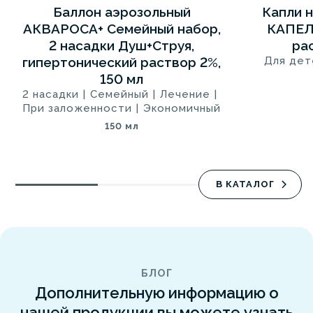
Баллон аэрозольный
Капли 
5
5
СИНЯЯ 2+
АКВАРОСА+ Семейный набор,
КАПЕЛ
2 насадки Душ+Струя,
рас
гипертонический раствор 2%,
Для дет
150 мл
2 насадки
|
Семейный
|
Лечение
|
При заложенности
|
Экономичный
150 мл
В КАТАЛОГ
БЛОГ
Дополнительную информацию о
нашей продукции вы можете узнать