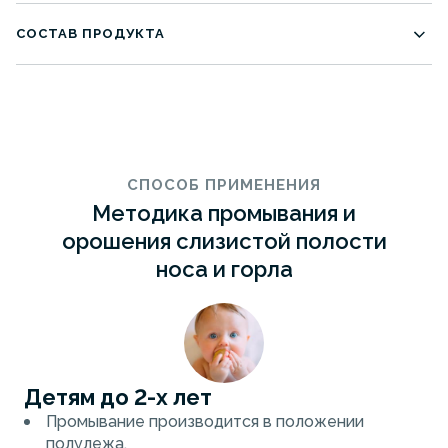
Срок годности:
24 мес.
СОСТАВ ПРОДУКТА
Вода очищенная — 99,1%, концентрат рапы
реликтовых солёных озёр Алтая — 0,9%. Патент РФ
№ 2637438. Не содержит консервантов.
СПОСОБ ПРИМЕНЕНИЯ
Методика промывания и
орошения слизистой полости
носа и горла
Детям до 2-х лет
Промывание производится в положении
полулежа.