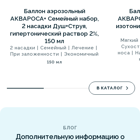
Баллон аэрозольный
Бал
5
5
СИНЯЯ 2+
АКВАРОСА+ Семейный набор,
АКВАР
2 насадки Душ+Струя,
изотони
гипертонический раствор 2%,
150 мл
Мягкий
Сухост
2 насадки
|
Семейный
|
Лечение
|
носа
|
Н
При заложенности
|
Экономичный
150 мл
В КАТАЛОГ
БЛОГ
Дополнительную информацию о