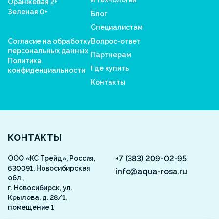
и технологии
Оранжевая 2+
Зеленая 0+
Блог
Специалистам
Согласие на обработку
Вопрос-ответ
персональных данных
Партнерам
Политика
Где купить
конфиденциальности
Контакты
Aquarosa
КОНТАКТЫ
+7 (383) 209-02-95
ООО «КС Трейд», Россия,
630091, Новосибирская
info@aqua-rosa.ru
обл.,
г. Новосибирск, ул.
Крылова, д. 28/1,
помещение 1