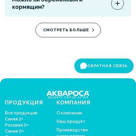
аллергены со слизистой. 0,9% подходит для
кормящим?
регулярного очищения, 2% — при заложенности
по инструкции.
Перед применением ориентируйтесь на
инструкцию к конкретному продукту. При
СМОТРЕТЬ БОЛЬШЕ
сомнениях лучше проконсультироваться со
специалистом.
ОБРАТНАЯ СВЯЗЬ
ДЫШИТЕ СИЛОЙ АЛТАЯ
ПРОДУКЦИЯ
КОМПАНИЯ
Вся продукция
О компании
Синяя 2+
Наш продукт
Розовая 0+
Производство
Синяя 0+