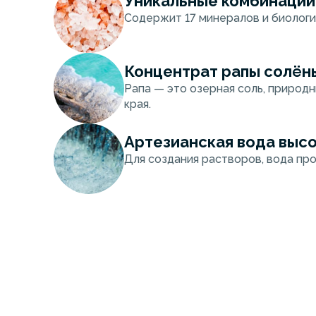
Уникальные комбинации
Содержит 17 минералов и биологич
Концентрат рапы солён
Рапа — это озерная соль, природ
края.
Артезианская вода выс
Для создания растворов, вода пр