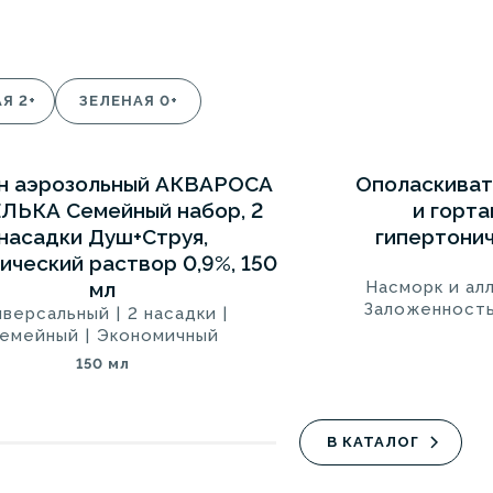
Я 2+
ЗЕЛЕНАЯ 0+
н аэрозольный АКВАРОСА
Ополаскиват
5
СИНЯЯ 0+
ЛЬКА Семейный набор, 2
и горт
насадки Душ+Струя,
гипертонич
ический раствор 0,9%, 150
мл
Насморк и ал
Заложенность
иверсальный
|
2 насадки
|
емейный
|
Экономичный
150 мл
В КАТАЛОГ