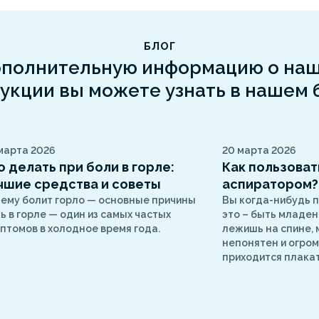
БЛОГ
полнительную информацию о на
укции вы можете узнать в нашем 
марта 2026
20 марта 2026
о делать при боли в горле:
Как пользоват
чшие средства и советы
аспиратором?
ему болит горло — основные причины
Вы когда-нибудь п
ь в горле — один из самых частых
это – быть младен
птомов в холодное время года.
лежишь на спине,
непонятен и огром
приходится плакать