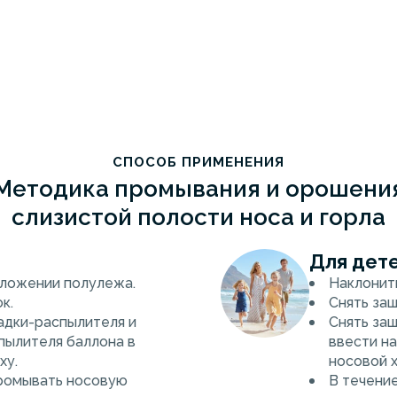
Вода очищенная — 99,1%, концентрат р
РФ № 2637438. Не содержит консерван
СПОСОБ ПРИМЕНЕНИЯ
Методика промывания и орошени
слизистой полости носа и горла
Для дете
оложении полулежа.
Наклонить
к.
Снять за
адки-распылителя и
Снять за
пылителя баллона в
ввести н
ху.
носовой х
промывать носовую
В течени