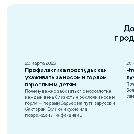
До
прод
20 марта 2026
20 
Профилактика простуды: как
Чт
ухаживать за носом и горлом
лу
взрослым и детям
Поч
Бол
Почему важно заботиться о носоглотке
сим
каждый день Слизистые оболочки носа и
горла — первый барьер на пути вирусов и
бактерий. Если они сухие или
повреждены, инфекциям...