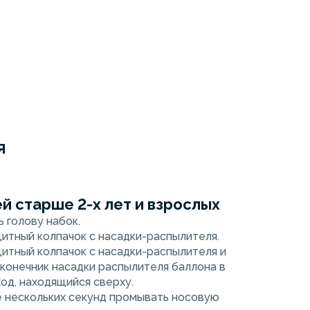
апы реликтовых солёных озёр Алтая — 0,9%. Патент
тов.
я
й старше 2-х лет и взрослых
 голову набок.
щитный колпачок с насадки-распылителя.
щитный колпачок с насадки-распылителя и
аконечник насадки распылителя баллона в
од, находящийся сверху.
е нескольких секунд промывать носовую