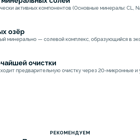
 минеральных солей
ески активных компонентов (Основные минералы: CL, Na, H
ых озёр
ный минерально — солевой комплекс, образующийся в эк
очайшей очистки
оходит предварительную очистку через 20-микронные и
РЕКОМЕНДУЕМ