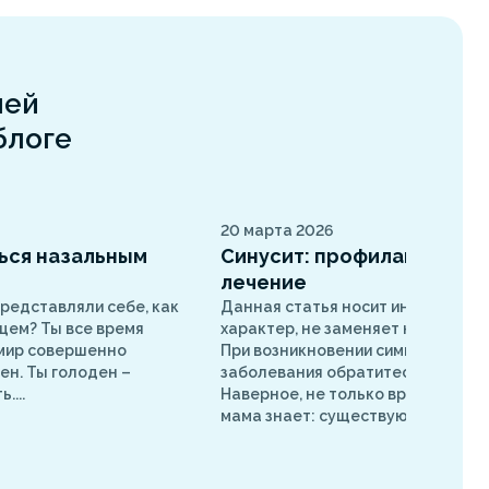
шей
блоге
20 марта 2026
ься назальным
Синусит: профилактика и
лечение
редставляли себе, как
Данная статья носит информаци
цем? Ты все время
характер, не заменяет назначени
 мир совершенно
При возникновении симптомов
ен. Ты голоден –
заболевания обратитесь к специа
....
Наверное, не только врачи, но к
мама знает: существуют болезни..