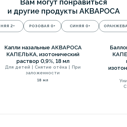
Вам могут понравиться
и другие продукты АКВАРОСА
НЯЯ 2+
РОЗОВАЯ 0+
СИНЯЯ 0+
ОРАНЖЕВА
Капли назальные АКВАРОСА
Балло
5
5
РОЗОВАЯ 0+
КАПЕЛЬКА, изотонический
КАПЕ
раствор 0,9%, 18 мл
Для детей
|
Снятие отёка
|
При
изотон
заложенности
18 мл
Ун
С